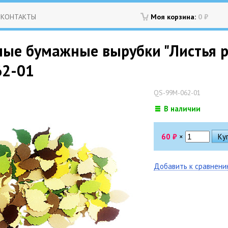
КОНТАКТЫ
Моя корзина:
0
₽
е бумажные вырубки "Листья роз
62-01
QS-99M-062-01
В наличии
60
₽
×
Добавить к сравнен