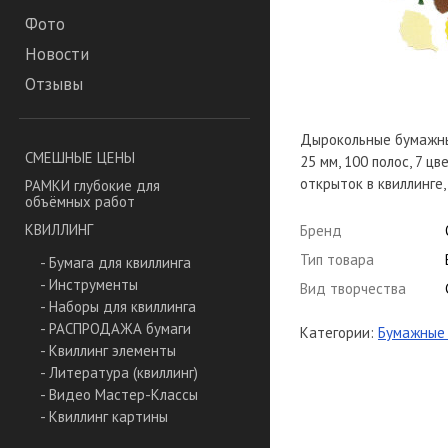
Фото
Новости
Отзывы
Дырокольные бумажные
СМЕШНЫЕ ЦЕНЫ
25 мм, 100 полос, 7 ц
открыток в квиллинге, 
РАМКИ глубокие для
объёмных работ
КВИЛЛИНГ
Бренд
Тип товара
- Бумага для квиллинга
- Инструменты
Вид творчества
- Наборы для квиллинга
- РАСПРОДАЖА бумаги
Категории:
Бумажные 
- Квиллинг элементы
- Литература (квиллинг)
- Видео Мастер-Классы
- Квиллинг картины