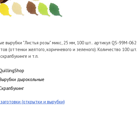
 вырубки "Листья розы" микс, 25 мм, 100 шт.. артикул QS-99M-062
ветов (оттенки желтого, коричневого и зеленого). Количество 100 
скрапбукинге и т.п.
QuillingShop
Вырубки дырокольные
Скрапбукинг
заготовки (открытки и вырубки)