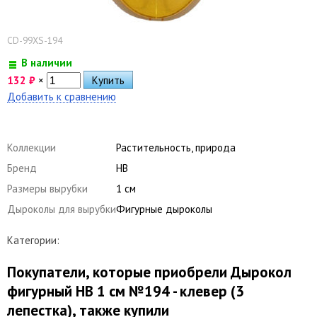
CD-99XS-194
В наличии
132
₽
×
Добавить к сравнению
Коллекции
Растительность, природа
Бренд
HB
Размеры вырубки
1 см
Дыроколы для вырубки
Фигурные дыроколы
Категории:
Покупатели, которые приобрели Дырокол
фигурный HB 1 см №194 - клевер (3
лепестка), также купили