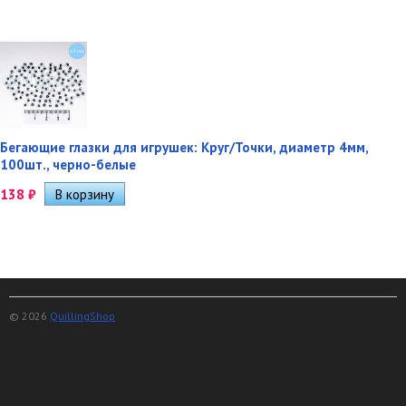
Бегающие глазки для игрушек: Круг/Точки, диаметр 4мм,
100шт., черно-белые
138
₽
© 2026
QuillingShop