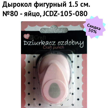
Дырокол фигурный 1.5 см.
№80 - яйцо, JCDZ-105-080
С
к
и
д
к
а
0
5
%