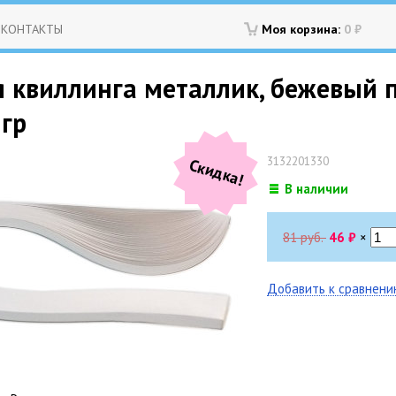
КОНТАКТЫ
Моя корзина:
0
₽
я квиллинга металлик, бежевый п
 гр
3132201330
Скидка!
В наличии
81 руб.
46
₽
×
Добавить к сравнен