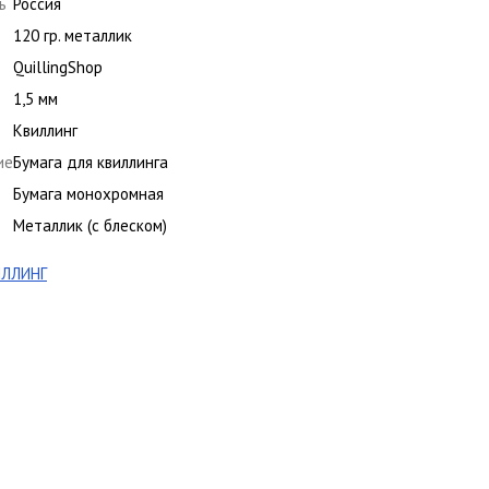
ь
Россия
120 гр. металлик
QuillingShop
1,5 мм
Квиллинг
ие
Бумага для квиллинга
Бумага монохромная
Металлик (с блеском)
ИЛЛИНГ