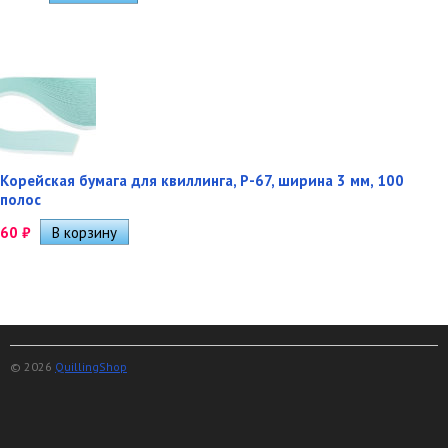
Корейская бумага для квиллинга, P-67, ширина 3 мм, 100
полос
60
₽
© 2026
QuillingShop