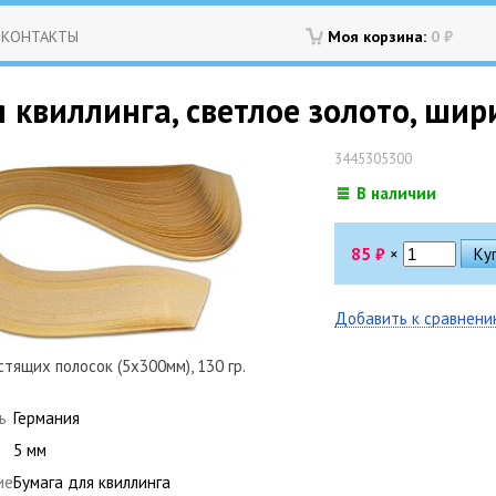
КОНТАКТЫ
Моя корзина:
0
₽
 квиллинга, светлое золото, шири
3445305300
В наличии
85
₽
×
Добавить к сравнен
тящих полосок (5х300мм), 130 гр.
ь
Германия
5 мм
ие
Бумага для квиллинга