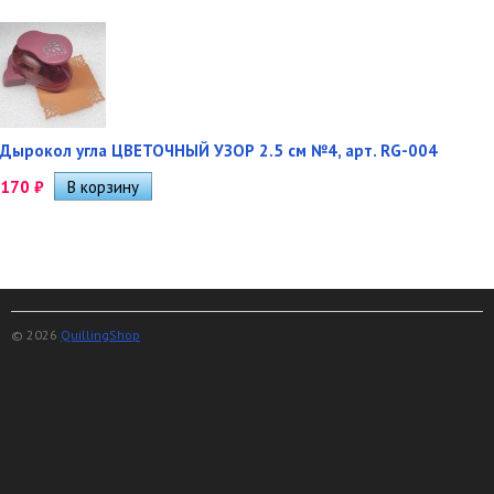
Дырокол угла ЦВЕТОЧНЫЙ УЗОР 2.5 см №4, арт. RG-004
170
₽
© 2026
QuillingShop