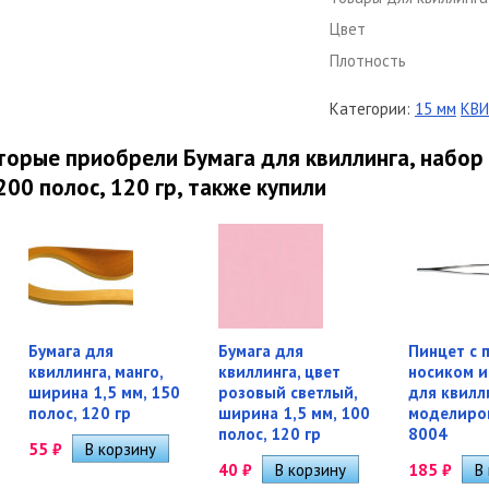
Цвет
Плотность
Категории:
15 мм
КВИ
торые приобрели Бумага для квиллинга, набор
200 полос, 120 гр, также купили
Бумага для
Бумага для
Пинцет с 
квиллинга, манго,
квиллинга, цвет
носиком и
ширина 1,5 мм, 150
розовый светлый,
для квилл
полос, 120 гр
ширина 1,5 мм, 100
моделиров
полос, 120 гр
8004
55
₽
40
₽
185
₽