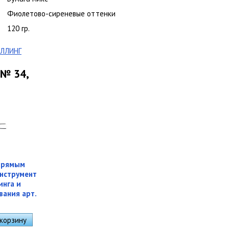
Фиолетово-сиреневые оттенки
120 гр.
ЛЛИНГ
 № 34,
прямым
нструмент
инга и
ания арт.