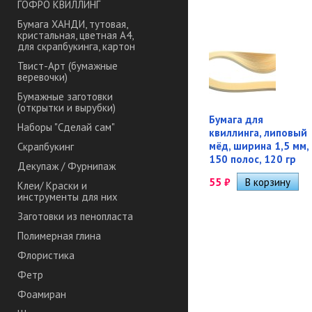
ГОФРО КВИЛЛИНГ
Бумага ХАНДИ, тутовая,
кристальная, цветная А4,
для скрапбукинга, картон
Твист-Арт (бумажные
веревочки)
Бумажные заготовки
(открытки и вырубки)
Бумага для
Наборы "Сделай сам"
квиллинга, липовый
мёд, ширина 1,5 мм,
Скрапбукинг
150 полос, 120 гр
Декупаж / Фурнипаж
55
₽
Клеи/ Краски и
инструменты для них
Заготовки из пенопласта
Полимерная глина
Флористика
Фетр
Фоамиран