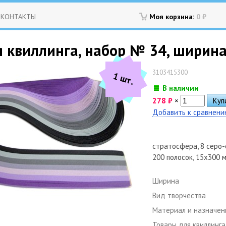
КОНТАКТЫ
Моя корзина:
0
₽
 квиллинга, набор № 34, ширина 
3103415300
1 шт.
В наличии
278
₽
×
Добавить к сравнен
стратосфера, 8 серо-
200 полосок, 15х300 м
Ширина
Вид творчества
Материал и назначен
Товары для квиллинга