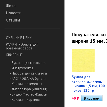
Фото
Новости
Отзывы
Покупатели, ко
СМЕШНЫЕ ЦЕНЫ
ширина 15 мм, 
РАМКИ глубокие для
объёмных работ
КВИЛЛИНГ
- Бумага для квиллинга
- Инструменты
- Наборы для квиллинга
Бумага для
- РАСПРОДАЖА бумаги
квиллинга, лимон,
- Квиллинг элементы
ширина 1,5 мм, 100
- Литература (квиллинг)
полос, 120 гр
- Видео Мастер-Классы
40
₽
- Квиллинг картины