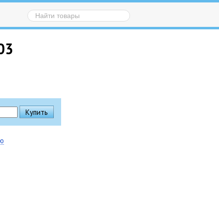
03
ию