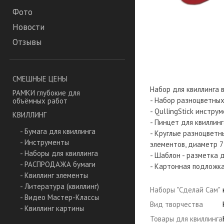
Фото
Новости
Отзывы
СМЕШНЫЕ ЦЕНЫ
Набор для квиллинга 
РАМКИ глубокие для
- Набор разноцветных
объёмных работ
- QullingStick инстру
КВИЛЛИНГ
- Пинцет для квиллинг
- Бумага для квиллинга
- Круглые разноцветн
- Инструменты
элементов, диаметр 7
- Наборы для квиллинга
- Шаблон - разметка 
- РАСПРОДАЖА бумаги
- Картонная подложка 
- Квиллинг элементы
- Литература (квиллинг)
Наборы "Сделай Сам"
- Видео Мастер-Классы
Вид творчества
- Квиллинг картины
Товары для квиллинга