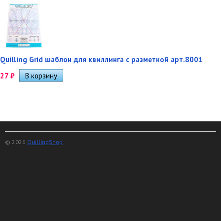
Quilling Grid шаблон для квиллинга с разметкой арт.8001
27
₽
© 2026
QuillingShop