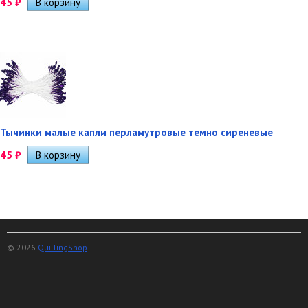
45
₽
Тычинки малые капли перламутровые темно сиреневые
45
₽
© 2026
QuillingShop