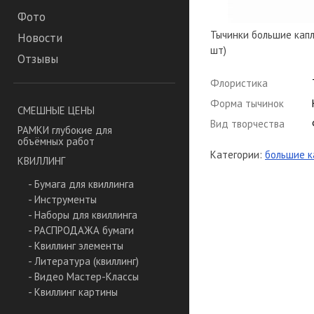
Фото
Тычинки большие капл
Новости
шт)
Отзывы
Флористика
Форма тычинок
СМЕШНЫЕ ЦЕНЫ
Вид творчества
РАМКИ глубокие для
объёмных работ
Категории:
большие к
КВИЛЛИНГ
- Бумага для квиллинга
- Инструменты
- Наборы для квиллинга
- РАСПРОДАЖА бумаги
- Квиллинг элементы
- Литература (квиллинг)
- Видео Мастер-Классы
- Квиллинг картины