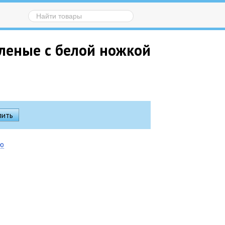
леные с белой ножкой
ию