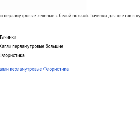
и перламутровые зеленые с белой ножкой. Тычинки для цветов в пуч
Тычинки
Капли перламутровые большие
Флористика
апли перламутровые
Флористика