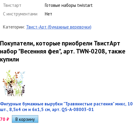
Твистарт
Готовые наборы twistart
С инструментами
Нет
Категории:
Твист-Арт (бумажные веревочки)
Покупатели, которые приобрели ТвистАрт
набор "Весенняя фея", арт. TWN-0208, также
купили
Фигурные бумажные вырубки "Травянистые растения" микс, 10
шт., 8,5х4 см и 6х1,5 см, арт. QS-A-08003-01
70
₽