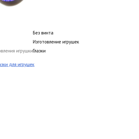
Без винта
Изготовление игрушек
овления игрушки
Глазки
азки для игрушек