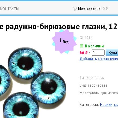
КОНТАКТЫ
Моя корзина:
0
₽
 радужно-бирюзовые глазки, 12 м
GL-1214
1 шт.
В наличии
66
₽
×
Добавить к сравнен
Тип крепления
Вид творчества
Материалы для изгот
Категории:
Носики, г