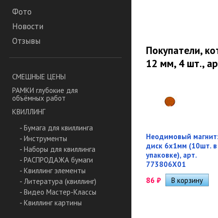
Фото
Новости
Отзывы
Покупатели, к
12 мм, 4 шт., а
СМЕШНЫЕ ЦЕНЫ
РАМКИ глубокие для
объёмных работ
КВИЛЛИНГ
- Бумага для квиллинга
Неодимовый магнит
- Инструменты
диск 6х1мм (10шт. в
- Наборы для квиллинга
упаковке), арт.
- РАСПРОДАЖА бумаги
773806Х01
- Квиллинг элементы
86
₽
- Литература (квиллинг)
- Видео Мастер-Классы
- Квиллинг картины