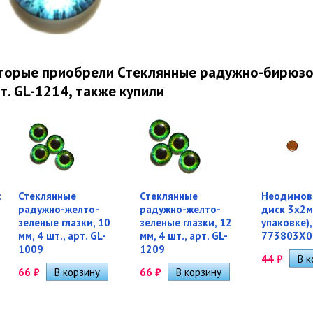
оторые приобрели Стеклянные радужно-бирюзов
рт. GL-1214, также купили
:
Стеклянные
Стеклянные
Неодимов
радужно-желто-
радужно-желто-
диск 3х2м
зеленые глазки, 10
зеленые глазки, 12
упаковке),
мм, 4 шт., арт. GL-
мм, 4 шт., арт. GL-
773803Х0
1009
1209
44
₽
66
₽
66
₽