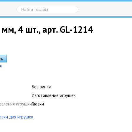
м, 4 шт., арт. GL-1214
ию
Без винта
Изготовление игрушек
овления игрушки
Глазки
лазки для игрушек