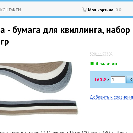
КОНТАКТЫ
Моя корзина:
0
₽
 - бумага для квиллинга, набор
 гр
3201115330R
В наличии
160
₽
×
Добавить к сравнен
ля квиллинга, набор № 11, ширина 15 мм,100 полос, 140 гр. 4 цвета