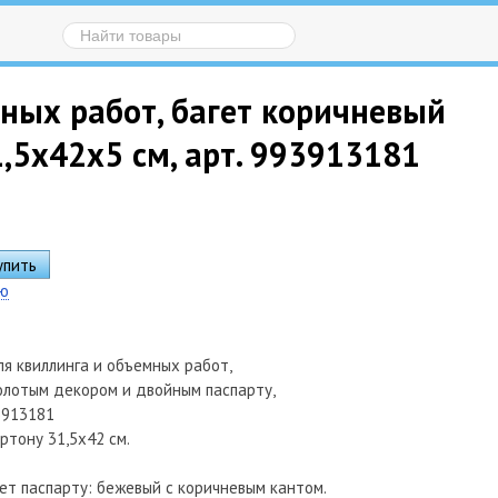
мных работ, багет коричневый
,5х42х5 см, арт. 993913181
ию
для квиллинга и объемных работ,
олотым декором и двойным паспарту,
93913181
ртону 31,5х42 см.
ет паспарту: бежевый с коричневым кантом.