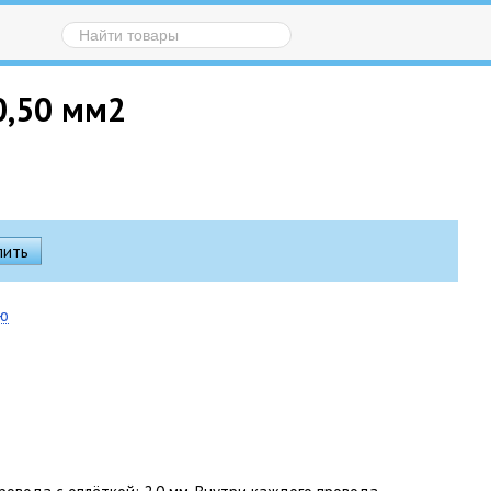
0,50 мм2
ию