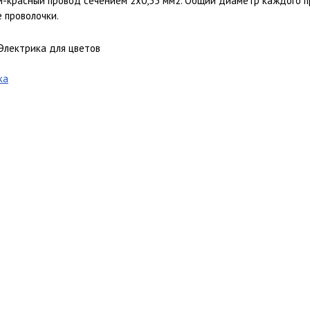
-красный провод сечением 2х0,55 мм2. Общий диаметр каждого пр
 проволочки.
Электрика для цветов
ка