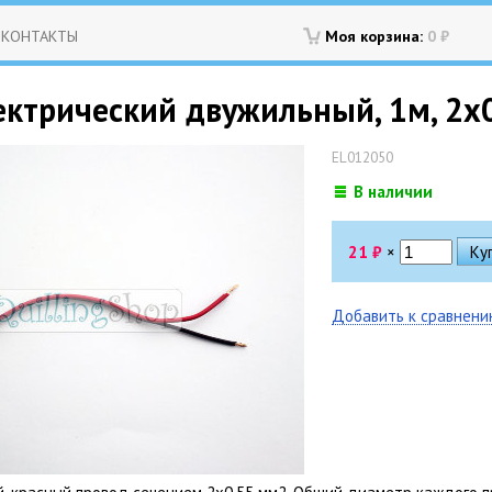
КОНТАКТЫ
Моя корзина:
0
₽
ектрический двужильный, 1м, 2x
EL012050
В наличии
21
₽
×
Добавить к сравнен