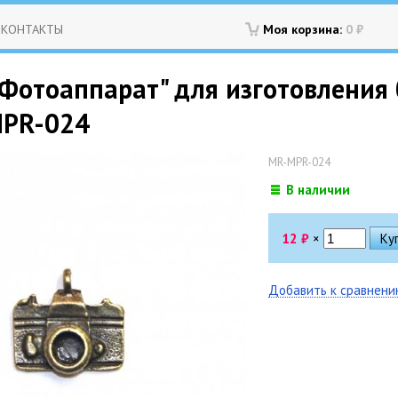
КОНТАКТЫ
Моя корзина:
0
₽
Фотоаппарат" для изготовления 
MPR-024
MR-MPR-024
В наличии
12
₽
×
Добавить к сравнен