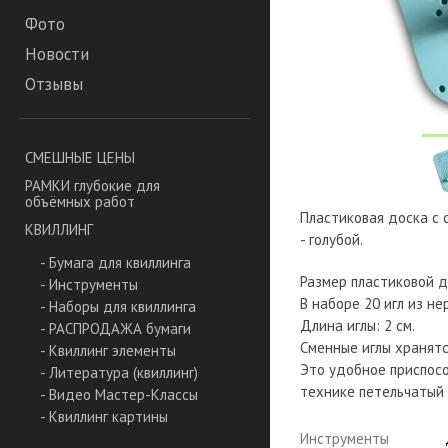
Фото
Новости
Отзывы
СМЕШНЫЕ ЦЕНЫ
РАМКИ глубокие для
объёмных работ
Пластиковая доска с с
КВИЛЛИНГ
- голубой.
- Бумага для квиллинга
Размер пластиковой до
- Инструменты
В наборе 20 игл из н
- Наборы для квиллинга
Длина иглы: 2 см.
- РАСПРОДАЖА бумаги
Сменные иглы хранятс
- Квиллинг элементы
Это удобное приспособ
- Литература (квиллинг)
технике петельчатый 
- Видео Мастер-Классы
- Квиллинг картины
Инструменты