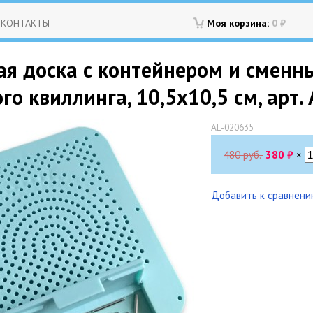
КОНТАКТЫ
Моя корзина:
0
₽
ая доска с контейнером и сменны
го квиллинга, 10,5х10,5 см, арт.
AL-020635
480 руб.
380
₽
×
Добавить к сравнен