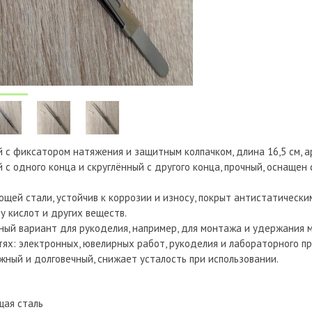
 с фиксатором натяжения и защитным колпачком, длина 16,5 см, а
 с одного конца и скруглённый с другого конца, прочный, оснаще
щей стали, устойчив к коррозии и износу, покрыт антистатически
у кислот и других веществ.
ый вариант для рукоделия, например, для монтажа и удержания ме
тях: электронных, ювелирных работ, рукоделия и лабораторного п
жный и долговечный, снижает усталость при использовании.
ая сталь