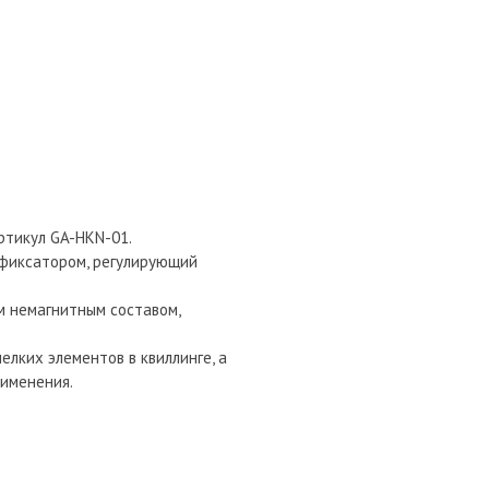
ртикул GA-HKN-01.
н фиксатором, регулирующий
м немагнитным составом,
лких элементов в квиллинге, а
рименения.