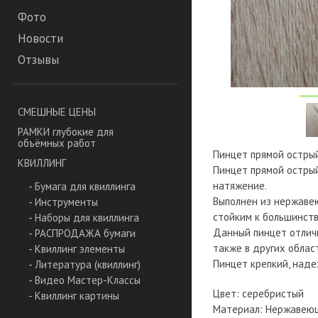
Фото
Новости
Отзывы
СМЕШНЫЕ ЦЕНЫ
РАМКИ глубокие для
объёмных работ
Пинцет прямой острый
КВИЛЛИНГ
Пинцет прямой острый
натяжение.
- Бумага для квиллинга
Выполнен из нержавею
- Инструменты
стойким к большинств
- Наборы для квиллинга
Данный пинцет отличн
- РАСПРОДАЖА бумаги
также в других облас
- Квиллинг элементы
Пинцет крепкий, наде
- Литература (квиллинг)
- Видео Мастер-Классы
Цвет: серебристый
- Квиллинг картины
Материал: Нержавеющ