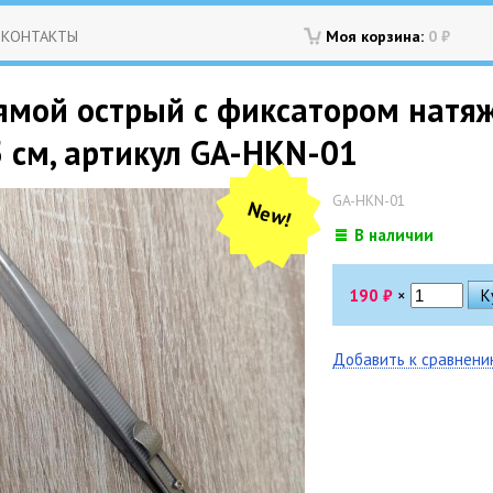
КОНТАКТЫ
Моя корзина:
0
₽
ямой острый с фиксатором натя
 см, артикул GA-HKN-01
GA-HKN-01
New!
В наличии
190
₽
×
Добавить к сравнен