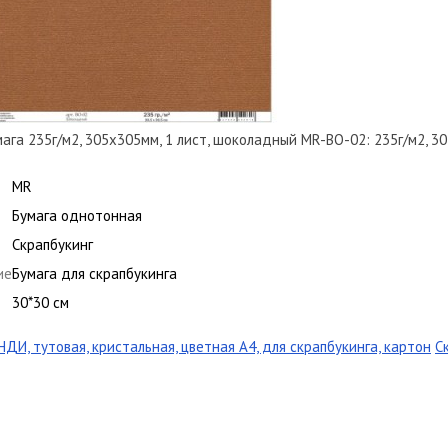
ага 235г/м2, 305х305мм, 1 лист, шоколадный MR-BO-02: 235г/м2, 3
MR
Бумага однотонная
Скрапбукинг
ие
Бумага для скрапбукинга
30*30 см
ДИ, тутовая, кристальная, цветная А4, для скрапбукинга, картон
С