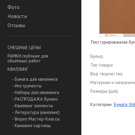
Фото
Новости
Отзывы
Текстурированная бум
СМЕШНЫЕ ЦЕНЫ
РАМКИ глубокие для
Бренд
объёмных работ
Тип товара
КВИЛЛИНГ
Вид творчества
- Бумага для квиллинга
Материал и назначен
- Инструменты
Размеры (ш/в)
- Наборы для квиллинга
- РАСПРОДАЖА бумаги
Категории:
Бумага ХАН
- Квиллинг элементы
- Литература (квиллинг)
- Видео Мастер-Классы
- Квиллинг картины