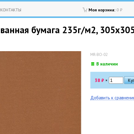
КОНТАКТЫ
Моя корзина:
0
₽
ованная бумага 235г/м2, 305х30
MR-BO-02
В наличии
38
₽
×
Добавить к сравнен