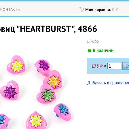
КОНТАКТЫ
Моя корзина:
0
₽
овиц "HEARTBURST", 4866
JJ-4866
В наличии
173
₽
×
Добавить к сравнен