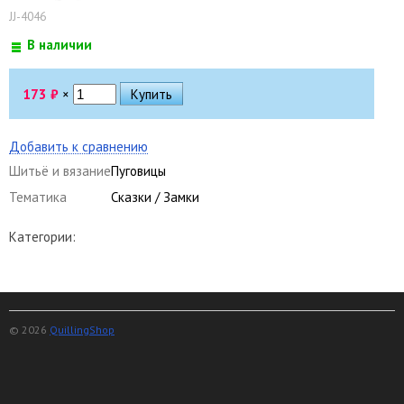
JJ-4046
В наличии
173
₽
×
Добавить к сравнению
Шитьё и вязание
Пуговицы
Тематика
Сказки / Замки
Категории:
© 2026
QuillingShop