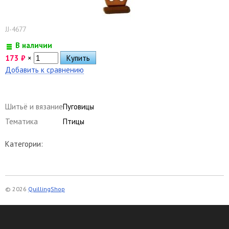
JJ-4677
В наличии
173
₽
×
Добавить к сравнению
Шитьё и вязание
Пуговицы
Тематика
Птицы
Категории:
© 2026
QuillingShop