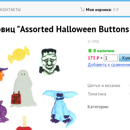
КОНТАКТЫ
Моя корзина:
0
₽
виц "Assorted Halloween Buttons
JJ-2991
В наличии
173
₽
×
Добавить к сравнен
Шитьё и вязание
Тематика
Категории: