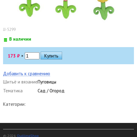
JJ-5299
В наличии
173
₽
×
Добавить к сравнению
Шитьё и вязание
Пуговицы
Тематика
Сад / Огород
Категории:
© 2026
QuillingShop