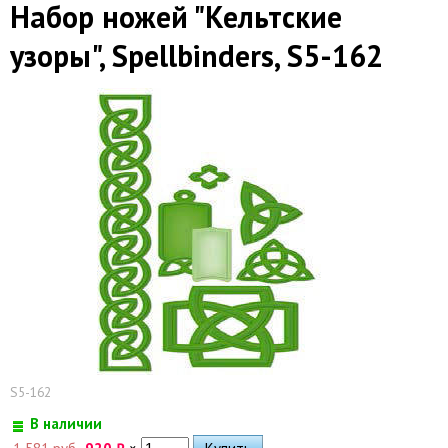
Набор ножей "Кельтские
узоры", Spellbinders, S5-162
S5-162
В наличии