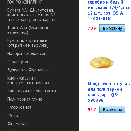
серебро и белый
ГОФРО КВИЛЛИНГ
металлик, 3/4/4,5 см
Бумага ХАНДИ, тутовая,
12 шт., арт. QS-A-
кристальная, цветная А4,
14001-01M
для скрапбукинга, картон
Твист-Арт (бумажные
70
₽
веревочки)
Бумажные заготовки
(открытки и вырубки)
Наборы "Сделай сам"
Скрапбукинг
Декупаж / Фурнипаж
Клеи/ Краски и
инструменты для них
Молд лепесток уни 2
для полимерной
Заготовки из пенопласта
глины, арт. QS-
Полимерная глина
S90098
Флористика
93
₽
Фетр
Фоамиран