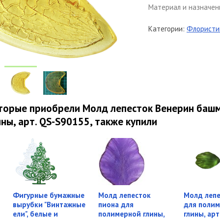
Материал и назначен
Категории:
Флористи
оторые приобрели Молд лепесток Венерин баш
ны, арт. QS-S90155, также купили
Фигурные бумажные
Молд лепесток
Молд лепе
вырубки "Винтажные
пиона для
для поли
ели", белые и
полимерной глины,
глины, арт