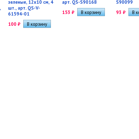
зеленые, 12х10 см, 4
арт. QS-S90168
S90099
,
шт., арт. QS-V-
153
₽
93
₽
61594-01
100
₽