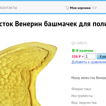
КОНТАКТЫ
Моя корзина:
0
₽
сток Венерин башмачек для поли
QS-S90155
В наличии
106
₽
×
Добавить к сравнен
Молд лепесток Венер
Флористика
Инструменты
Вид творчества