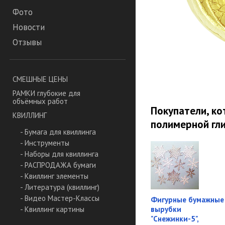
Фото
Новости
Отзывы
СМЕШНЫЕ ЦЕНЫ
РАМКИ глубокие для
объёмных работ
Покупатели, к
КВИЛЛИНГ
полимерной гли
- Бумага для квиллинга
- Инструменты
- Наборы для квиллинга
- РАСПРОДАЖА бумаги
- Квиллинг элементы
- Литература (квиллинг)
- Видео Мастер-Классы
Фигурные бумажные
вырубки
- Квиллинг картины
"Снежинки-5",