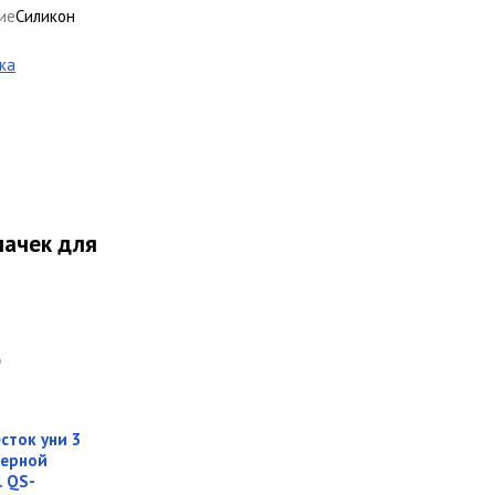
ие
Силикон
ка
мачек для
сток уни 3
мерной
. QS-