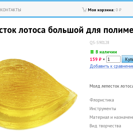
КОНТАКТЫ
Моя корзина:
0
₽
сток лотоса большой для полиме
QS-S90128
В наличии
159
₽
×
Добавить к сравнен
Молд лепесток лотос
Флористика
Инструменты
Материал и назначен
Вид творчества