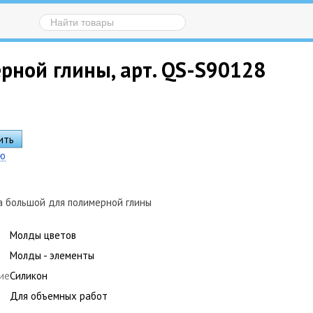
рной глины, арт. QS-S90128
ию
а большой для полимерной глины
Молды цветов
Молды - элементы
ие
Силикон
Для объемных работ