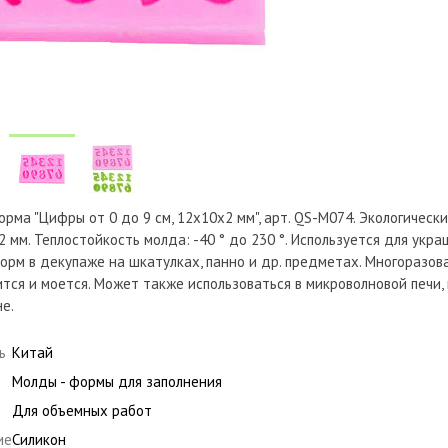
орма "Цифры от 0 до 9 см, 12х10х2 мм", арт. QS-M074. Экологическ
 2 мм. Теплостойкость молда: -40 ° до 230 °. Используется для укр
рм в декупаже на шкатулках, панно и др. предметах. Многоразов
тся и моется. Может также использоваться в микроволновой печи,
е.
ь
Китай
Молды - формы для заполнения
Для объемных работ
ие
Силикон