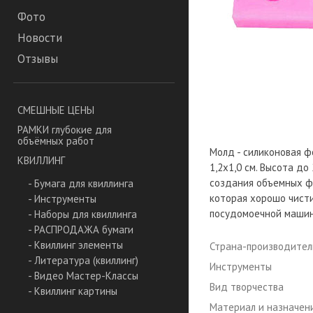
Фото
Новости
Отзывы
СМЕШНЫЕ ЦЕНЫ
РАМКИ глубокие для
объёмных работ
Молд - силиконовая ф
КВИЛЛИНГ
1,2х1,0 см. Высота до
создания объемных фо
- Бумага для квиллинга
которая хорошо чисти
- Инструменты
посудомоечной машин
- Наборы для квиллинга
- РАСПРОДАЖА бумаги
- Квиллинг элементы
Страна-производител
- Литература (квиллинг)
Инструменты
- Видео Мастер-Классы
Вид творчества
- Квиллинг картины
Материал и назначен