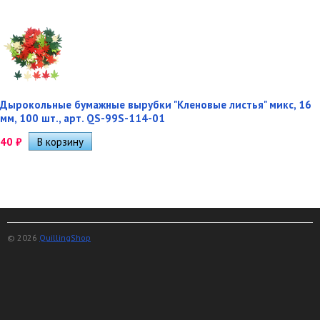
Дырокольные бумажные вырубки "Кленовые листья" микс, 16
мм, 100 шт., арт. QS-99S-114-01
40
₽
© 2026
QuillingShop