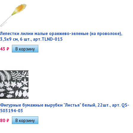
Лепестки лилии малые оранжево-зеленые (на проволоке),
3,5х9 см, 6 шт., арт.TLND-015
43
₽
Фигурные бумажные вырубки "Листья" белый, 22шт., арт. QS-
503194-03
80
₽