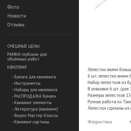
Фото
Новости
Отзывы
СМЕШНЫЕ ЦЕНЫ
РАМКИ глубокие для
объёмных работ
КВИЛЛИНГ
Лепестки лилии больши
6 шт. лепестки лилии
- Бумага для квиллинга
Набор лепестков из б
- Инструменты
В упаковке 6 шт. (для 
- Наборы для квиллинга
Размеры лепестков 13
- РАСПРОДАЖА бумаги
Ручная работа из Таи
- Квиллинг элементы
Лепестки сделаны из
- Литература (квиллинг)
- Видео Мастер-Классы
Флористика
- Квиллинг картины