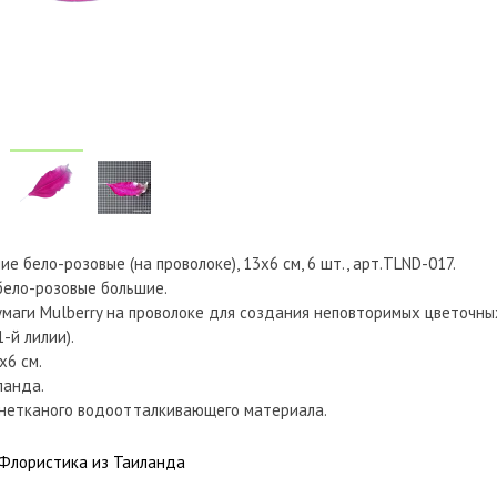
е бело-розовые (на проволоке), 13х6 см, 6 шт., арт.TLND-017.
 бело-розовые большие.
умаги Mulberry на проволоке для создания неповторимых цветочны
1-й лилии).
х6 см.
ланда.
 нетканого водоотталкивающего материала.
Флористика из Таиланда