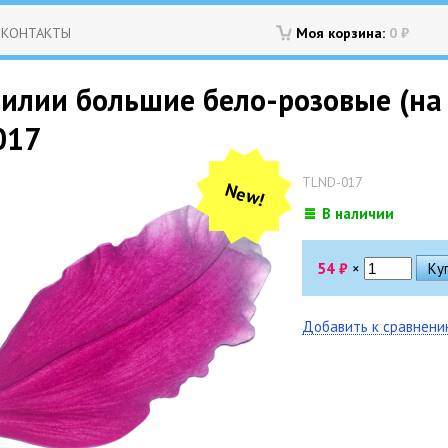
КОНТАКТЫ
Моя корзина:
0
₽
илии большие бело-розовые (на п
017
TLND-017
New!
В наличии
54
₽
×
Добавить к сравнен