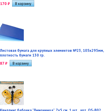
170
₽
Листовая бумага для крупных элементов №23, 105х295мм,
плотность бумаги 130 гр.
87
₽
Квиллинг бабочка "Лимонница", 7х5 см, 1 шт., арт. QS-B02