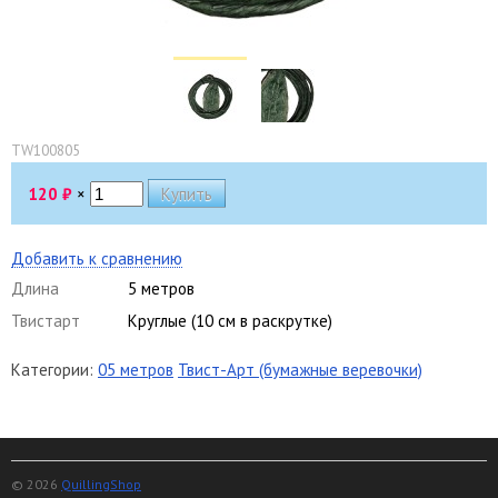
TW100805
120
₽
×
Добавить к сравнению
Длина
5 метров
Твистарт
Круглые (10 см в раскрутке)
Категории:
05 метров
Твист-Арт (бумажные веревочки)
© 2026
QuillingShop