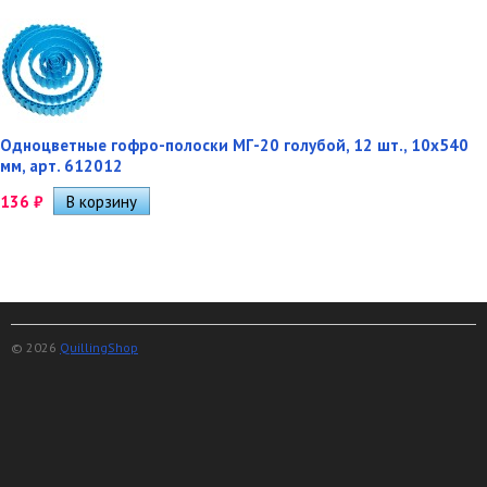
Одноцветные гофро-полоски МГ-20 голубой, 12 шт., 10х540
мм, арт. 612012
136
₽
© 2026
QuillingShop