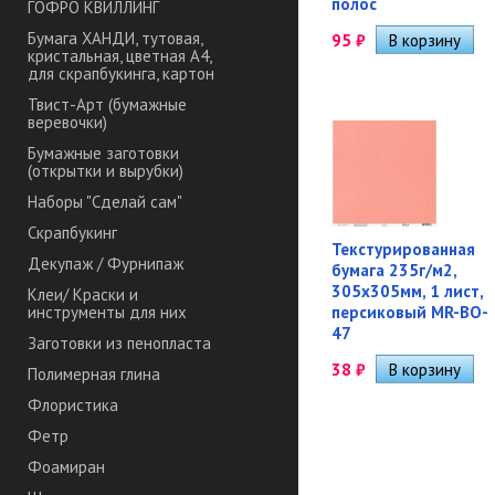
полос
ГОФРО КВИЛЛИНГ
Бумага ХАНДИ, тутовая,
95
₽
кристальная, цветная А4,
для скрапбукинга, картон
Твист-Арт (бумажные
веревочки)
Бумажные заготовки
(открытки и вырубки)
Наборы "Сделай сам"
Скрапбукинг
Текстурированная
Декупаж / Фурнипаж
бумага 235г/м2,
305х305мм, 1 лист,
Клеи/ Краски и
персиковый MR-BO-
инструменты для них
47
Заготовки из пенопласта
38
₽
Полимерная глина
Флористика
Фетр
Фоамиран