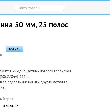
рина 50 мм, 25 полос
ию
ржится 25 одноцветных полосок корейской
(50х270мм), 116 гр.
яет сделать листья или другие детали в
ка.
ль
Корея
Квиллинг