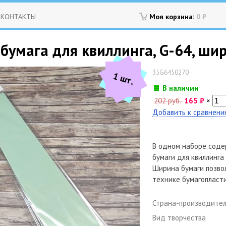
КОНТАКТЫ
Моя корзина:
0
₽
бумага для квиллинга, G-64, ши
35G6450270
1 шт.
В наличии
202 руб.
165
₽
×
Добавить к сравнен
В одном наборе соде
бумаги для квиллинга 
Ширина бумаги позвол
технике бумагопласти
Страна-производите
Вид творчества