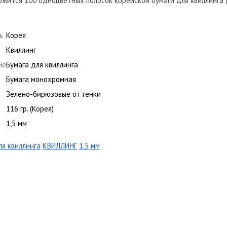
жится 100 одноцветных полосок корейской бумаги для квиллинга (
ь
Корея
Квиллинг
ие
Бумага для квиллинга
Бумага монохромная
Зелено-бирюзовые оттенки
116 гр. (Корея)
1,5 мм
ля квиллинга
КВИЛЛИНГ
1.5 мм