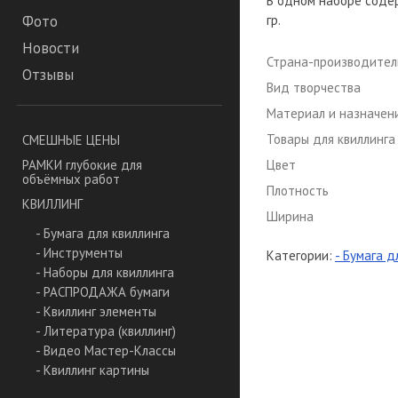
В одном наборе содер
гр.
Фото
Новости
Страна-производител
Отзывы
Вид творчества
Материал и назначен
Товары для квиллинга
СМЕШНЫЕ ЦЕНЫ
Цвет
РАМКИ глубокие для
объёмных работ
Плотность
КВИЛЛИНГ
Ширина
- Бумага для квиллинга
- Инструменты
Категории:
- Бумага д
- Наборы для квиллинга
- РАСПРОДАЖА бумаги
- Квиллинг элементы
- Литература (квиллинг)
- Видео Мастер-Классы
- Квиллинг картины