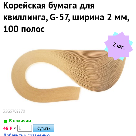
Корейская бумага для
квиллинга, G-57, ширина 2 мм,
100 полос
2 шт.
35G5702270
В наличии
48
₽
×
Добавить к сравнению