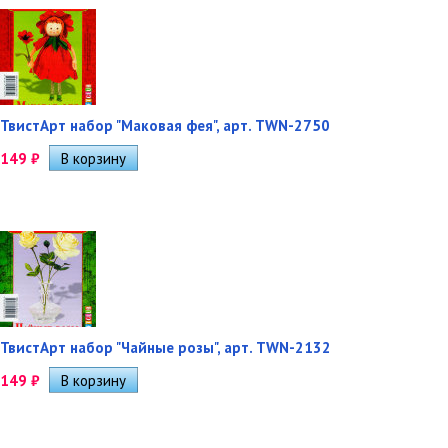
ТвистАрт набор "Маковая фея", арт. TWN-2750
149
₽
ТвистАрт набор "Чайные розы", арт. TWN-2132
149
₽