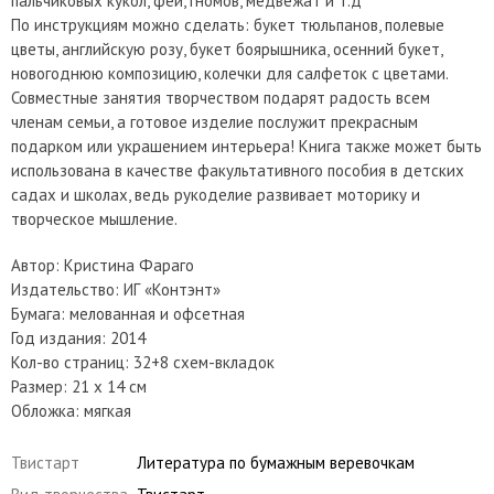
пальчиковых кукол, фей, гномов, медвежат и т.д
По инструкциям можно сделать: букет тюльпанов, полевые
цветы, английскую розу, букет боярышника, осенний букет,
новогоднюю композицию, колечки для салфеток с цветами.
Совместные занятия творчеством подарят радость всем
членам семьи, а готовое изделие послужит прекрасным
подарком или украшением интерьера! Книга также может быть
использована в качестве факультативного пособия в детских
садах и школах, ведь рукоделие развивает моторику и
творческое мышление.
Автор: Кристина Фараго
Издательство: ИГ «Контэнт»
Бумага: мелованная и офсетная
Год издания: 2014
Кол-во страниц: 32+8 схем-вкладок
Размер: 21 x 14 см
Обложка: мягкая
Твистарт
Литература по бумажным веревочкам