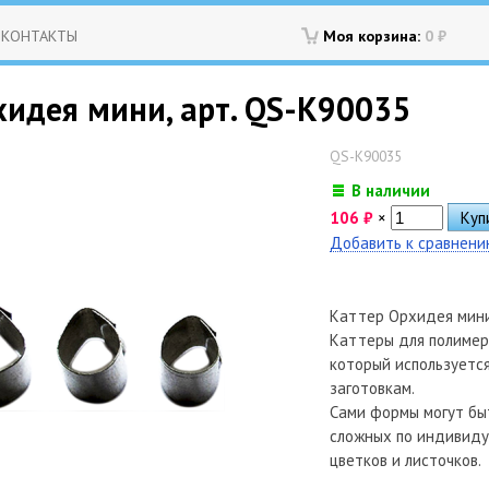
КОНТАКТЫ
Моя корзина:
0
₽
хидея мини, арт. QS-K90035
QS-K90035
В наличии
106
₽
×
Добавить к сравнен
Каттер Орхидея мин
Каттеры для полимерн
который используетс
заготовкам.
Сами формы могут быт
сложных по индивиду
цветков и листочков.