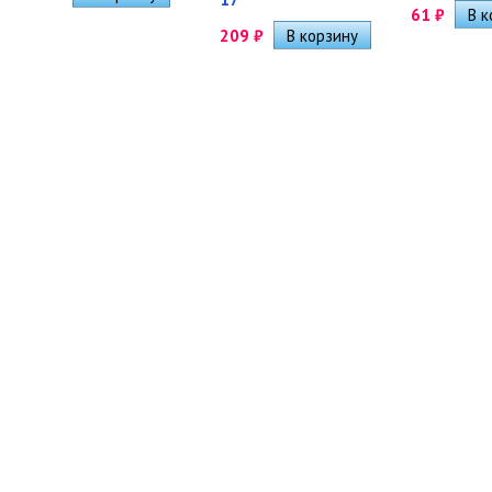
61
₽
209
₽