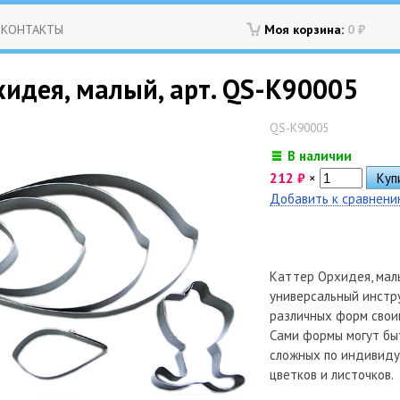
КОНТАКТЫ
Моя корзина:
0
₽
хидея, малый, арт. QS-K90005
QS-K90005
В наличии
212
₽
×
Добавить к сравнен
Каттер Орхидея, малы
универсальный инстр
различных форм свои
Сами формы могут быт
сложных по индивиду
цветков и листочков.