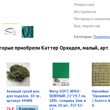
Флористика
Инструменты
Материал и назначен
Вид творчества
Категории:
Полимерна
торые приобрели Каттер Орхидея, малый, арт.
Зеленый сухой мох
Фетр SOFT, ЯРКО-
Наклейки
для поделок, 10 гр.,
ЗЕЛЕНЫЙ, 21*29,7 см,
"Орнамент
артикул 44488
180г, толщина 1мм, в
/ Золото 
упак.10 шт., FLT-S1-
G
76
₽
17