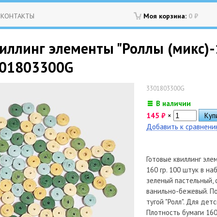
КОНТАКТЫ
Моя корзина:
0
₽
иллинг элементы "Роллы (микс)-18
 3301803300G
3301803300G
В наличии
145
₽
×
Добавить к сравнен
Готовые квиллинг элем
160 гр. 100 штук в на
зеленый пастельный, 
ванильно-бежевый. П
тугой "Ролл". Для дет
Плотность бумаги 160