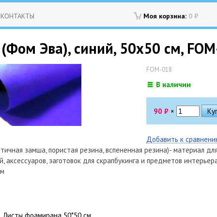
КОНТАКТЫ
Моя корзина:
0
₽
(Фом Эва), синий, 50х50 см, FO
FOM-018
В наличии
90
₽
×
Добавить к сравнен
тичная замша, пористая резина, вспененная резина)- материал для 
й, аксессуаров, заготовок для скрапбукинга и предметов интерьера
см
Листы фоамирана 50*50 см