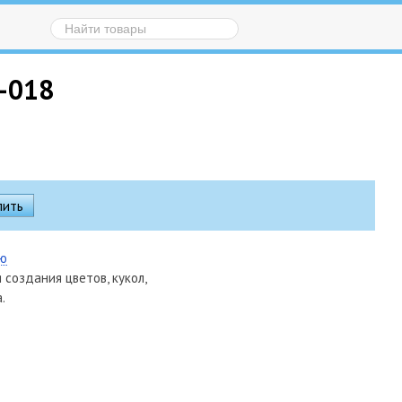
M-018
ию
создания цветов, кукол,
.