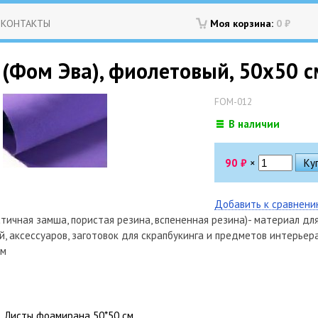
КОНТАКТЫ
Моя корзина:
0
₽
(Фом Эва), фиолетовый, 50х50 с
FOM-012
В наличии
90
₽
×
Добавить к сравнен
тичная замша, пористая резина, вспененная резина)- материал для 
й, аксессуаров, заготовок для скрапбукинга и предметов интерьера
см
Листы фоамирана 50*50 см