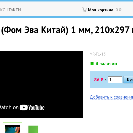
КОНТАКТЫ
Моя корзина:
0
₽
Фом Эва Китай) 1 мм, 210х297 м
MR-F1-13
В наличии
86
₽
×
Добавить к сравнен