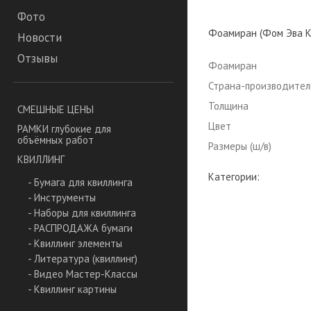
Фото
Фоамиран (Фом Эва Кит
Новости
Отзывы
Фоамиран
Страна-производител
Толщина
СМЕШНЫЕ ЦЕНЫ
Цвет
РАМКИ глубокие для
объёмных работ
Размеры (ш/в)
КВИЛЛИНГ
Категории:
- Бумага для квиллинга
- Инструменты
- Наборы для квиллинга
- РАСПРОДАЖА бумаги
- Квиллинг элементы
- Литература (квиллинг)
- Видео Мастер-Классы
- Квиллинг картины