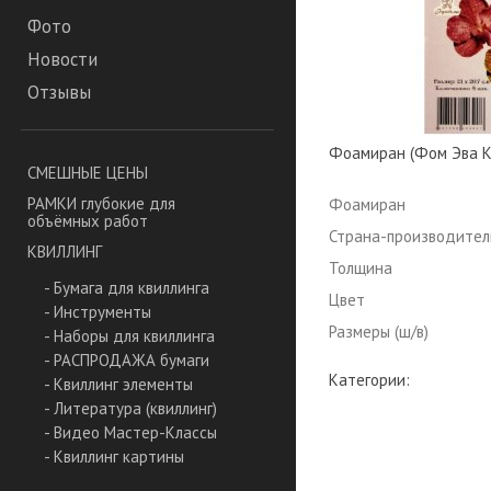
Фото
Новости
Отзывы
Фоамиран (Фом Эва Кит
СМЕШНЫЕ ЦЕНЫ
РАМКИ глубокие для
Фоамиран
объёмных работ
Страна-производител
КВИЛЛИНГ
Толщина
- Бумага для квиллинга
Цвет
- Инструменты
Размеры (ш/в)
- Наборы для квиллинга
- РАСПРОДАЖА бумаги
Категории:
- Квиллинг элементы
- Литература (квиллинг)
- Видео Мастер-Классы
- Квиллинг картины