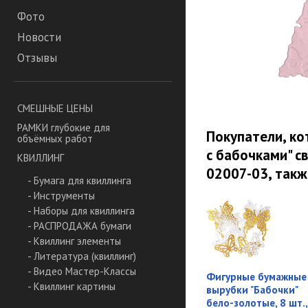
Фото
Новости
Отзывы
СМЕШНЫЕ ЦЕНЫ
РАМКИ глубокие для
Покупатели, к
объёмных работ
с бабочками" св
КВИЛЛИНГ
02007-03, такж
- Бумага для квиллинга
- Инструменты
- Наборы для квиллинга
- РАСПРОДАЖА бумаги
- Квиллинг элементы
- Литература (квиллинг)
- Видео Мастер-Классы
Фигурные бумажные
- Квиллинг картины
вырубки "Бабочки"
бело-золотые, 8 шт.,