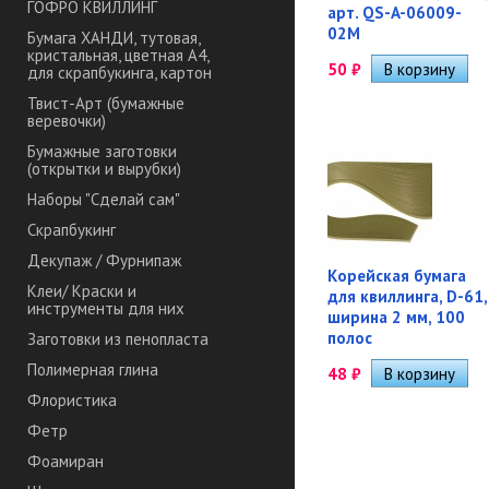
ГОФРО КВИЛЛИНГ
арт. QS-A-06009-
02M
Бумага ХАНДИ, тутовая,
кристальная, цветная А4,
50
₽
для скрапбукинга, картон
Твист-Арт (бумажные
веревочки)
Бумажные заготовки
(открытки и вырубки)
Наборы "Сделай сам"
Скрапбукинг
Декупаж / Фурнипаж
Корейская бумага
Клеи/ Краски и
для квиллинга, D-61,
инструменты для них
ширина 2 мм, 100
полос
Заготовки из пенопласта
Полимерная глина
48
₽
Флористика
Фетр
Фоамиран