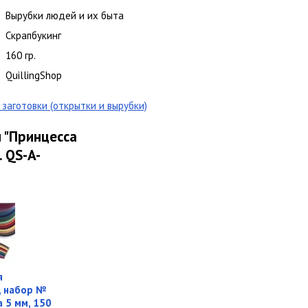
Вырубки людей и их быта
Скрапбукинг
160 гр.
QuillingShop
заготовки (открытки и вырубки)
 "Принцесса
. QS-A-
я
, набор №
а 5 мм, 150