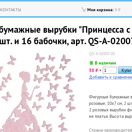
КОНТАКТЫ
Моя корзина:
0
₽
бумажные вырубки "Принцесса с 
 шт. и 16 бабочки, арт. QS-A-020
QS-A-02007-03
В наличии
30
₽
×
Добавить к сравнен
Фигурные бумажные в
розовые, 10х7 см, 2 ш
2 розовых вырубки фи
ее платья. Высота выр
Страна-производите