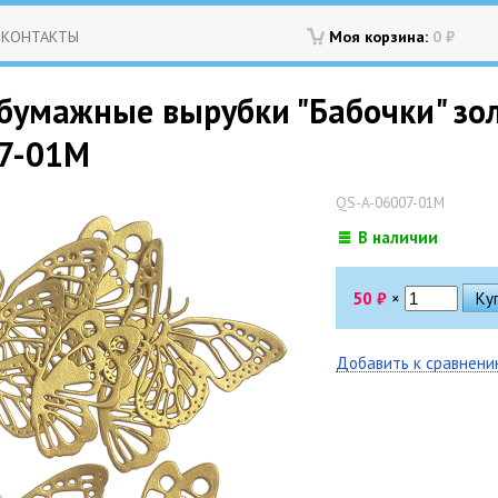
КОНТАКТЫ
Моя корзина:
0
₽
умажные вырубки "Бабочки" золот
7-01M
QS-A-06007-01M
В наличии
50
₽
×
Добавить к сравнен